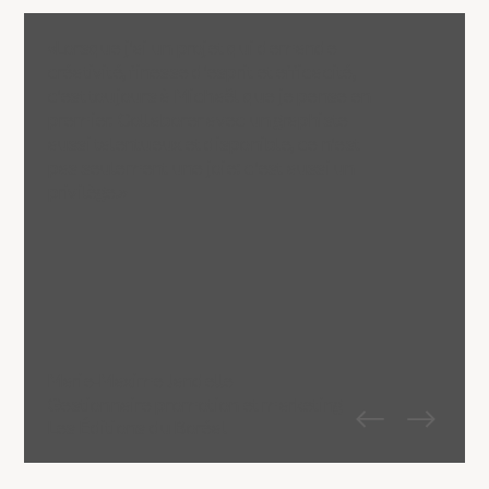
«Lorsque j'ai un projet qui demande
créativité, finesse d'esprit et efficacité,
c'est toujours à Michaël que je pense en
premier. Collaborer avec un graphiste
aussi talentueux et disponible, ce n'est
pas seulement une joie: c'est aussi un
privilège.»
Marie-Maxime Jandelle
Gestionnaire promotion et marketing
Les Éditions du Boréal