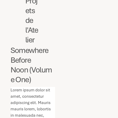
Proj
ets
de
l'Ate
lier
Somewhere
Before
Noon (Volum
e One)
Lorem ipsum dolor sit 
amet, consectetur 
adipiscing elit. Mauris 
mauris lorem, lobortis 
in malesuada nec, 