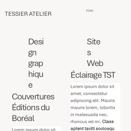
MENU
TESSIER ATELIER
Desi
Site
gn
s
grap
Web
hiqu
Éclairage TST
e
Lorem ipsum dolor sit 
amet, consectetur 
Couvertures
adipiscing elit. Mauris 
Éditions du
mauris lorem, lobortis 
in malesuada nec, 
Boréal
rhoncus vel mi. 
Class 
aptent taciti sociosqu 
Lorem ipsum dolor sit 