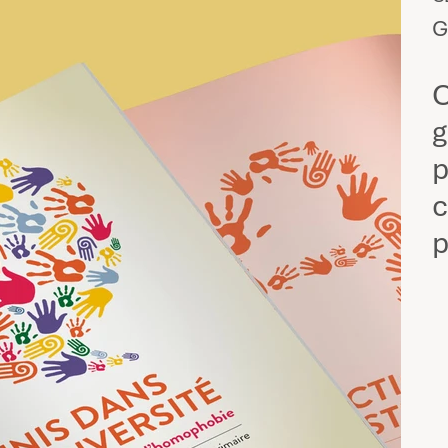
G
C
g
p
c
p